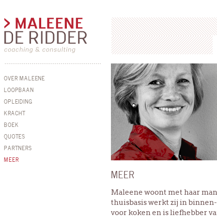
OVER MALEENE
LOOPBAAN
OPLEIDING
KRACHT
BOEK
QUOTES
PARTNERS
MEER
MEER
Maleene woont met haar man e
thuisbasis werkt zij in binnen-
voor koken en is liefhebber van