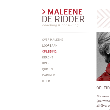
OVER MALEENE
LOOPBAAN
OPLEIDING
KRACHT
BOEK
QUOTES
PARTNERS
MEER
OPLEID
Maleene 
(als mino
zij diver