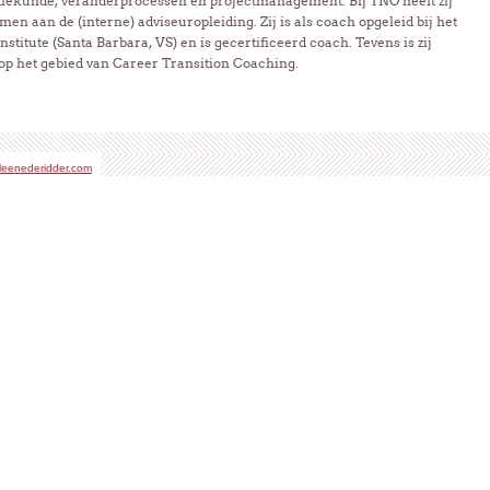
tiekunde, veranderprocessen en projectmanagement. Bij TNO heeft zij
en aan de (interne) adviseuropleiding. Zij is als coach opgeleid bij het
stitute (Santa Barbara, VS) en is gecertificeerd coach. Tevens is zij
op het gebied van Career Transition Coaching.
eenederidder.com