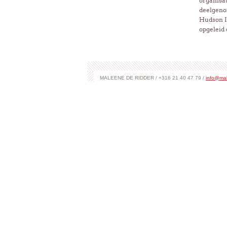
organisa
deelgenom
Hudson In
opgeleid 
MALEENE DE RIDDER / +316 21 40 47 79 /
info@mal