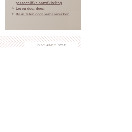
persoonlijke ontwikkeling
Leren door doen
Resultaten door samenwerken
DISCLAIMER
©2011