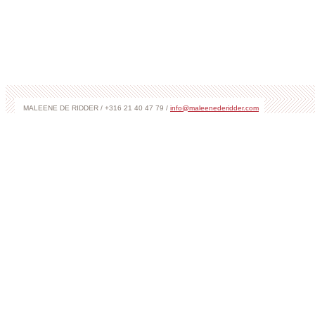
MALEENE DE RIDDER / +316 21 40 47 79 /
info@maleenederidder.com