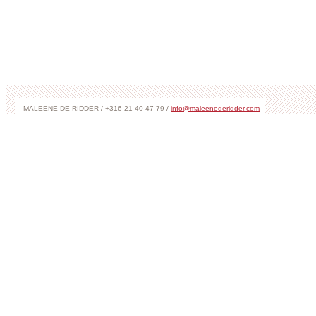
MALEENE DE RIDDER / +316 21 40 47 79 /
info@maleenederidder.com